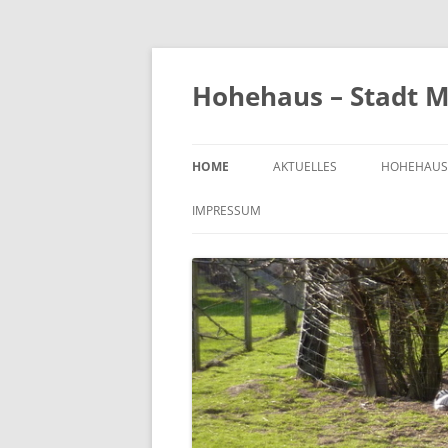
Zum
Inhalt
springen
Hohehaus – Stadt M
HOME
AKTUELLES
HOHEHAUS
HEIMATGE
IMPRESSUM
CHRONIK
ORTS- UND
1989
BILDER V
KIRCHE
FRIEDHOF