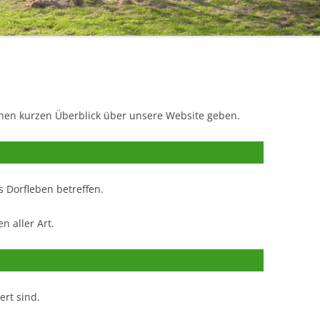
1971 – 1980
L
STERNSINGER / HEILIGE DREI
1961 – 1970
KÖNIGE
ÜHLE
1951 – 1960
EHRENMAL, WEGEKREUZE UND
BILDSTÖCKE
1900 – 1950
TTE
inen kurzen Überblick über unsere Website geben.
1800 – 1899
RF HAT ZUKUNFT
R
 Dorfleben betreffen.
n aller Art.
ert sind.