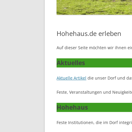
EHRENMA
WASSERM
Hohehaus.de erleben
SCHULE
SCHUTZHÜ
Auf dieser Seite möchten wir ihnen e
UNSER DO
Aktuelles
LUFTBILDE
Aktuelle Artikel
die unser Dorf und das
Feste, Veranstaltungen und Neuigkeite
Hohehaus
Feste Institutionen, die im Dorf integri