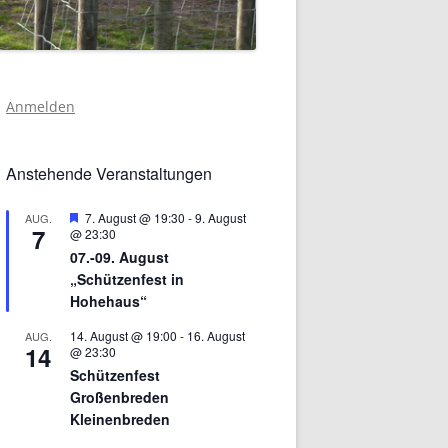
Anmelden
Anstehende Veranstaltungen
Hervorgehoben
7. August @ 19:30
-
9. August
AUG.
7
@ 23:30
07.-09. August
„Schützenfest in
Hohehaus“
14. August @ 19:00
-
16. August
AUG.
14
@ 23:30
Schützenfest
Großenbreden
Kleinenbreden