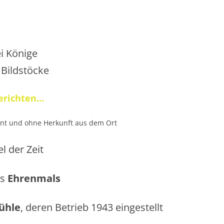
ei Könige
Bildstöcke
erichten…
nt und ohne Herkunft aus dem Ort
l der Zeit
es
Ehrenmals
ühle
, deren Betrieb 1943 eingestellt