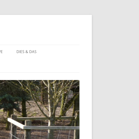
PE
DIES & DAS
STÖRCHE
STORCHENNEST IM WANDEL DER
ZEIT
BAUERNHOF PÄDAGOGIK
BAUERNHOF PÄDAGOGIK:
CHRONOLOGIE
NATUR ERLEBEN
MOORBEET
UNWETTER IN HOHEHAUS
BLÜHWIESE
NATURFOTOS