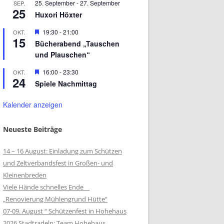
25. September
-
27. September
SEP.
25
Huxori Höxter
Hervorgehoben
19:30
-
21:00
OKT.
15
Bücherabend „Tauschen
und Plauschen“
Hervorgehoben
16:00
-
23:30
OKT.
24
Spiele Nachmittag
Kalender anzeigen
Neueste Beiträge
14 – 16 August: Einladung zum Schützen
und Zeltverbandsfest in Großen- und
Kleinenbreden
Viele Hände schnelles Ende
„Renovierung Mühlengrund Hütte“
07-09. August “ Schützenfest in Hohehaus
2026 Stadtradeln: Team Hohehaus